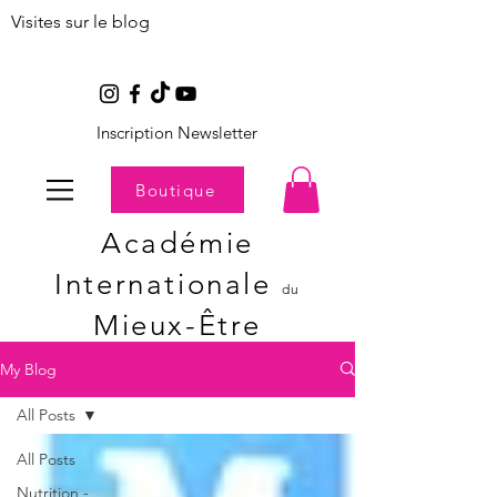
Visites sur le blog
Inscription Newsletter
Boutique
Académie
Internationale
du
Mieux-Être
My Blog
All Posts
All Posts
Nutrition -