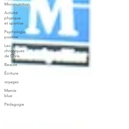
Micronutrition
Activité
physique
et sportive
Psychologie
positive
Les
chroniques
de Chris
Beauté
Écriture
voyages
Mamie
blue
Pédagogie