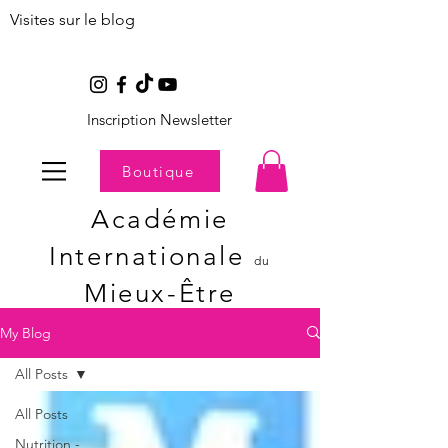
Visites sur le blog
Inscription Newsletter
Boutique
Académie
Internationale
du
Mieux-Être
My Blog
All Posts
All Posts
Nutrition -