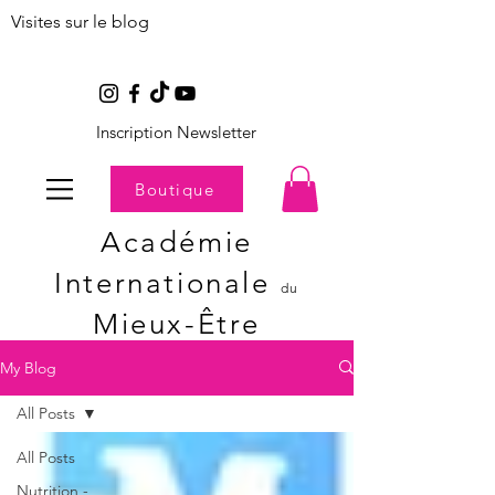
Visites sur le blog
Inscription Newsletter
Boutique
Académie
Internationale
du
Mieux-Être
My Blog
All Posts
All Posts
Nutrition -