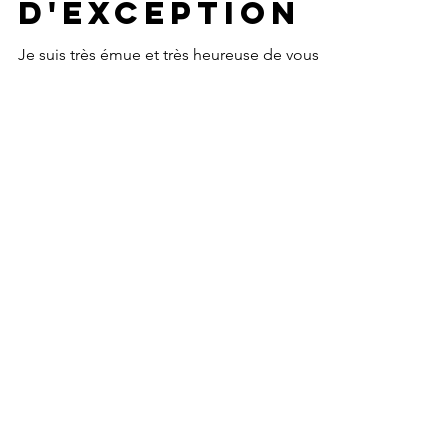
et des
invitées
d'exception
Je suis très émue et très heureuse de vous
présenter les invités et les invitées qui
participeront à la table ronde après la
projection du film du Ride des colibris le 12
octobre à Montpellier.