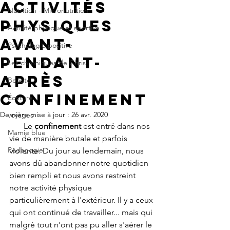
Activités
Nutrition - Micronutrition
physiques
Activité physique et sportive
Avant-
Psychologie positive
pendant-
Les chroniques de Chris
après
Beauté
confinement
Écriture
Dernière mise à jour :
26 avr. 2020
voyages
 Le 
confinement
 est entré dans nos 
Mamie blue
vie de manière brutale et parfois 
Pédagogie
violente. Du jour au lendemain, nous 
avons dû abandonner notre quotidien 
bien rempli et nous avons restreint 
notre activité physique 
particulièrement à l'extérieur. Il y a ceux 
qui ont continué de travailler... mais qui 
malgré tout n'ont pas pu aller s'aérer le 