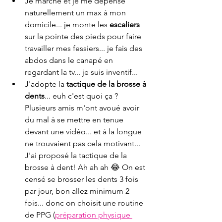
Je marche et je me dépense 
naturellement un max à mon 
domicile... je monte les 
escaliers
sur la pointe des pieds pour faire 
travailler mes fessiers... je fais des 
abdos dans le canapé en 
regardant la tv... je suis inventif...
J'adopte la 
tactique de la brosse à 
dents
... euh c'est quoi ça ? 
Plusieurs amis m'ont avoué avoir 
du mal à se mettre en tenue 
devant une vidéo... et à la longue 
ne trouvaient pas cela motivant... 
J'ai proposé la tactique de la 
brosse à dent! Ah ah ah 😂 On est 
censé se brosser les dents 3 fois 
par jour, bon allez minimum 2 
fois... donc on choisit une routine 
de PPG (
préparation physique 