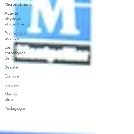
Micronutrition
Activité
physique
et sportive
Psychologie
positive
Les
chroniques
de Chris
Beauté
Écriture
voyages
Mamie
blue
Pédagogie