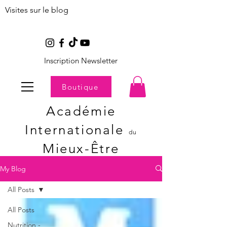
Visites sur le blog
Inscription Newsletter
Boutique
Académie
Internationale
du
Mieux-Être
My Blog
All Posts
All Posts
Nutrition -