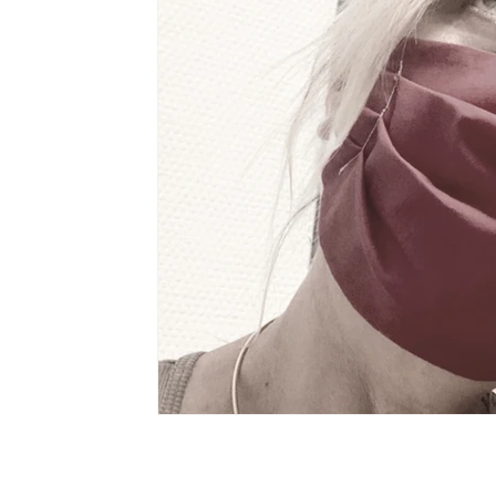
Écriture
voyages
Mamie blue
Pédagogie