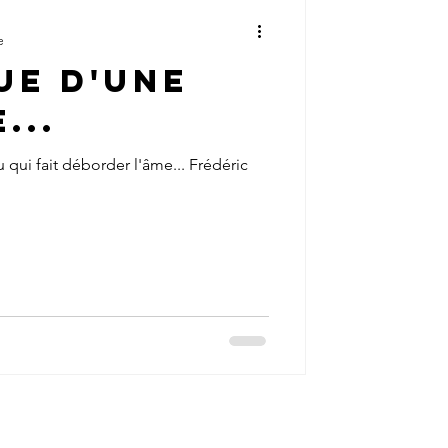
e
ue d'une
...
 qui fait déborder l'âme... Frédéric