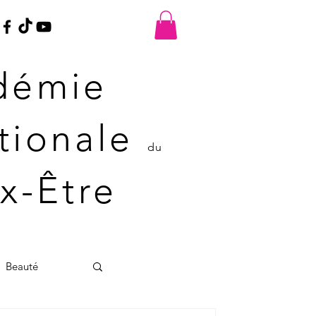
démie
ationale
du
x-Être
Beauté