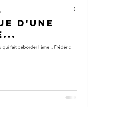
e
ue d'une
...
 qui fait déborder l'âme... Frédéric