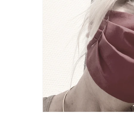
Écriture
voyages
Mamie blue
Pédagogie