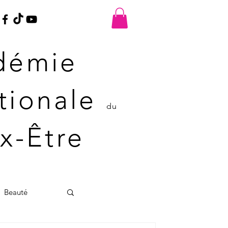
démie
ationale
du
x-Être
Beauté